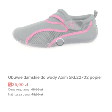
Obuwie damskie do wody Axim 5KL22702 popiel
Cena promocyjna
35,00 zł
Cena regularna:
48,00 zł
Najniższa cena:
48,00 zł