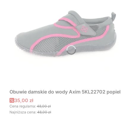
Obuwie damskie do wody Axim 5KL22702 popiel
Cena promocyjna
35,00 zł
Cena regularna:
48,00 zł
Najniższa cena:
48,00 zł