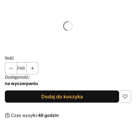
Wybierz wariant produktu:
Poszczególne warianty mogą różnić się ceną
*
Rozmiar
Wybierz
Ilość
PAR
Dostępność:
na wyczerpaniu
Dodaj do koszyka
Czas wysyłki:
48 godzin