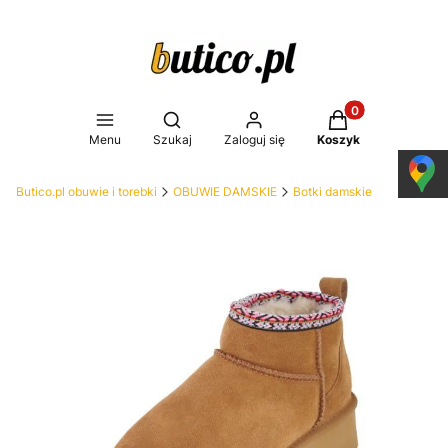
Produkty w koszy
Otwórz wyszukiwarkę
Menu
Szukaj
Zaloguj się
Koszyk
Butico.pl obuwie i torebki
OBUWIE DAMSKIE
Botki damskie