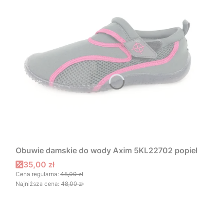
Obuwie damskie do wody Axim 5KL22702 popiel
Cena promocyjna
35,00 zł
Cena regularna:
48,00 zł
Najniższa cena:
48,00 zł