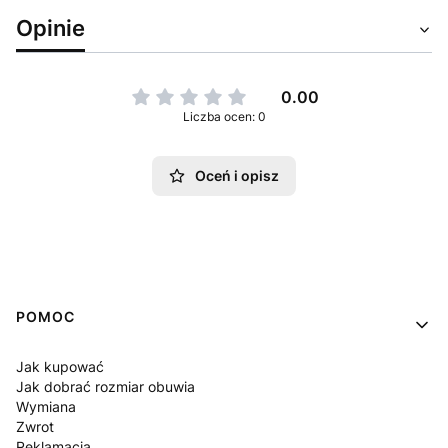
Opinie
0.00
Liczba ocen: 0
Oceń i opisz
Linki w stopce
POMOC
Jak kupować
Jak dobrać rozmiar obuwia
Wymiana
Zwrot
Reklamacja