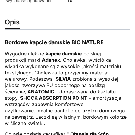
Wysokość opakowania
10
Opis
Bordowe kapcie damskie BIO NATURE
Wygodne i lekkie
kapcie damskie
polskiej
produkcji marki
Adanex.
Cholewka, wyściółka i
wkładka wykonane są z wysokiej jakości materiału
tekstylnego. Cholewka to przyjemny materiał
welurowy. Podeszwa
SILVIA
zrobiona z wysokiej
jakości tworzywa PU odpornego na poślizg i
ścieranie,
ANATOMIC
- dopasowana do kształtu
stopy,
SHOCK ABSORPTION POINT
- amortyzacja
wstrząsów, zapewnia komfortowe
użytkowanie. Idealne pantofle do użytku domowego i
na zewnątrz. Laczki są w ładnym, bordowym kolorze
w śliczne kwiatki.
Obuwie posiada certyfikat "
Obuwie dla Stóp