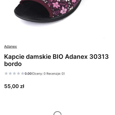
Adanex
Kapcie damskie BIO Adanex 30313
bordo
0.00
(Oceny: 0 Recenzje: 0)
Cena
55,00 zł
Wybierz wariant produktu:
Poszczególne warianty mogą różnić się ceną