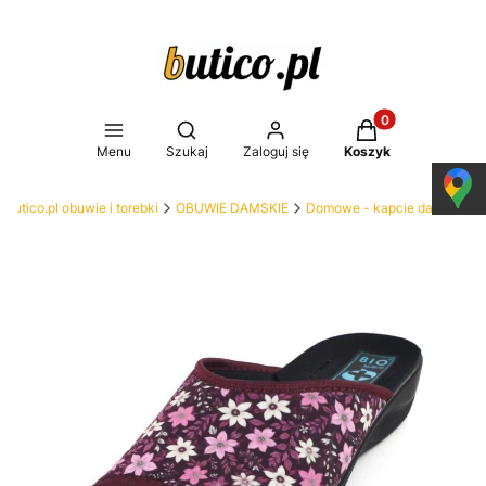
Produkty w koszy
Otwórz wyszukiwarkę
Menu
Szukaj
Zaloguj się
Koszyk
Butico.pl obuwie i torebki
OBUWIE DAMSKIE
Domowe - kapcie damskie