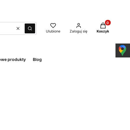
Produkty w kos
Wyczyść
Szukaj
Ulubione
Zaloguj się
Koszyk
owe produkty
Blog