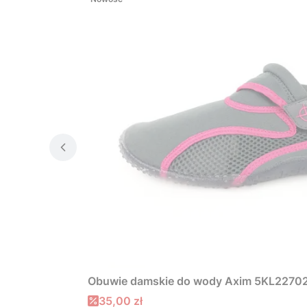
Obuwie damskie do wody Axim 5KL22702
Cena promocyjna
35,00 zł