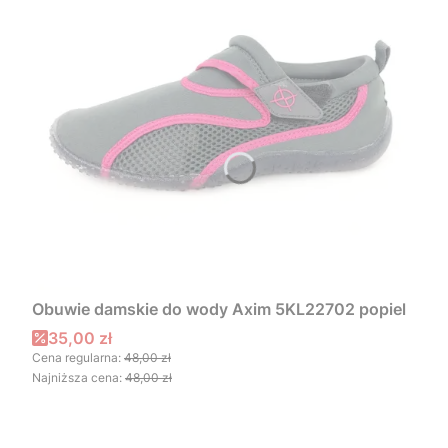
Obuwie damskie do wody Axim 5KL22702 popiel
Cena promocyjna
35,00 zł
Cena regularna:
48,00 zł
Najniższa cena:
48,00 zł