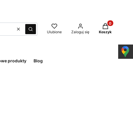
Produkty w kos
Wyczyść
Szukaj
Ulubione
Zaloguj się
Koszyk
owe produkty
Blog