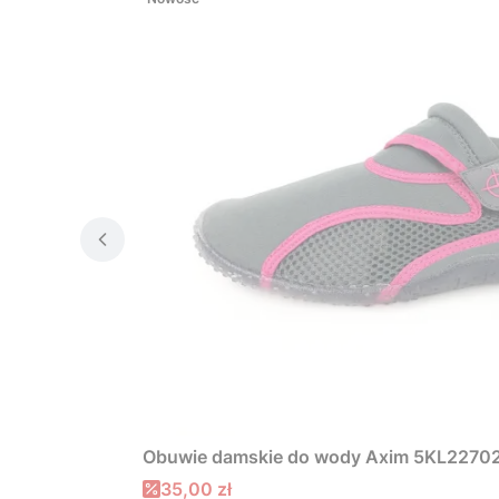
Obuwie damskie do wody Axim 5KL22702
Cena promocyjna
35,00 zł