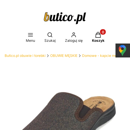
Produkty w koszy
Otwórz wyszukiwarkę
Menu
Szukaj
Zaloguj się
Koszyk
Butico.pl obuwie i torebki
OBUWIE MĘSKIE
Domowe - kapcie męskie