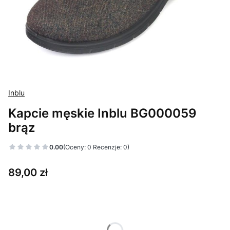
Inblu
Kapcie męskie Inblu BG000059
brąz
0.00
(Oceny: 0 Recenzje: 0)
Cena
89,00 zł
Wybierz wariant produktu:
Poszczególne warianty mogą różnić się ceną