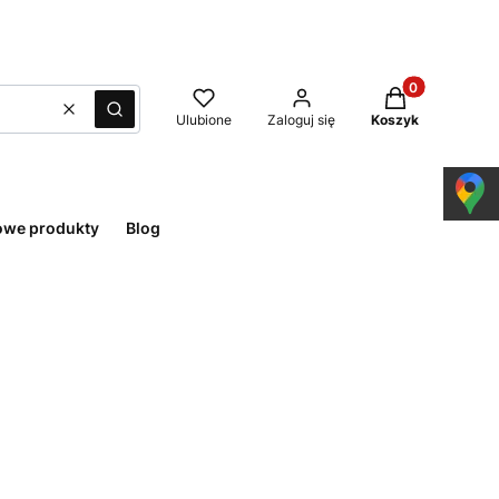
Produkty w kos
Wyczyść
Szukaj
Ulubione
Zaloguj się
Koszyk
owe produkty
Blog