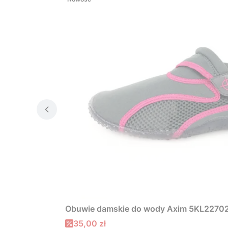
Obuwie damskie do wody Axim 5KL22702
Cena promocyjna
35,00 zł