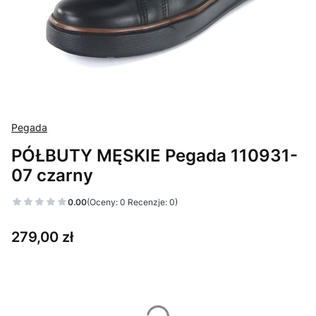
Pegada
PÓŁBUTY MĘSKIE Pegada 110931-
07 czarny
0.00
(Oceny: 0 Recenzje: 0)
Cena
279,00 zł
Wybierz wariant produktu:
Poszczególne warianty mogą różnić się ceną