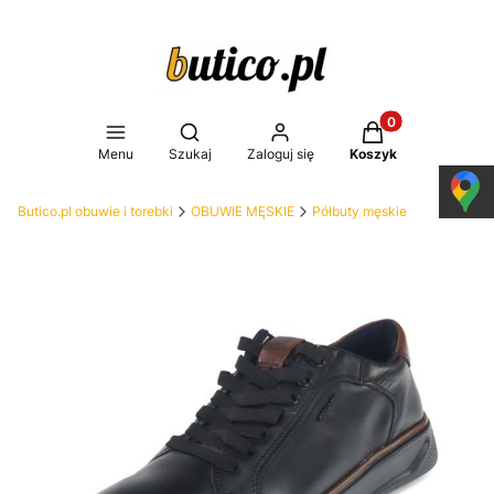
Produkty w koszy
Otwórz wyszukiwarkę
Menu
Szukaj
Zaloguj się
Koszyk
Butico.pl obuwie i torebki
OBUWIE MĘSKIE
Półbuty męskie