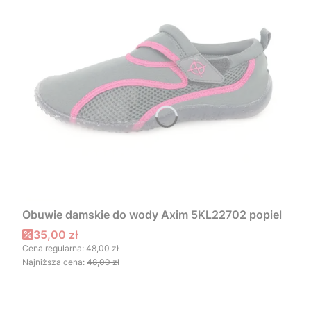
Obuwie damskie do wody Axim 5KL22702 popiel
Cena promocyjna
35,00 zł
Cena regularna:
48,00 zł
Najniższa cena:
48,00 zł