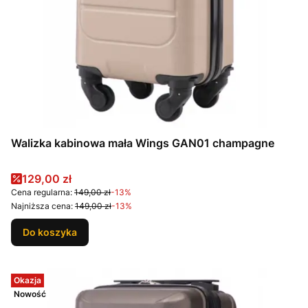
Walizka kabinowa mała Wings GAN01 champagne
Cena promocyjna
129,00 zł
Cena regularna:
149,00 zł
-13%
Najniższa cena:
149,00 zł
-13%
Do koszyka
Okazja
Nowość