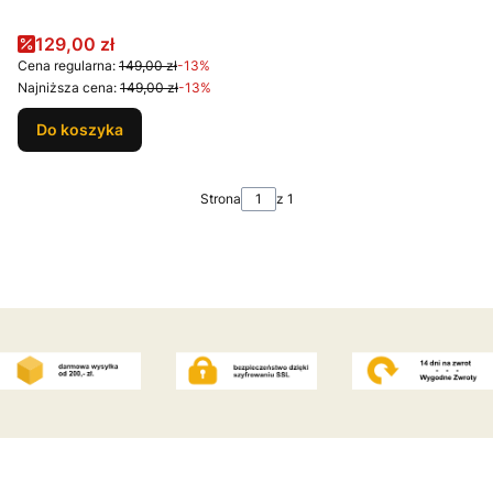
Cena promocyjna
129,00 zł
Cena regularna:
149,00 zł
-13%
Najniższa cena:
149,00 zł
-13%
Do koszyka
Strona
z 1