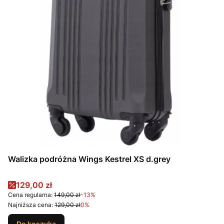
Walizka podróżna Wings Kestrel XS d.grey
Cena promocyjna
129,00 zł
Cena regularna:
149,00 zł
-13%
Najniższa cena:
129,00 zł
0%
Do koszyka