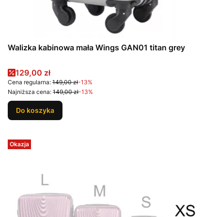
Walizka kabinowa mała Wings GAN01 titan grey
Cena promocyjna
129,00 zł
Cena regularna:
149,00 zł
-13%
Najniższa cena:
149,00 zł
-13%
Do koszyka
Okazja