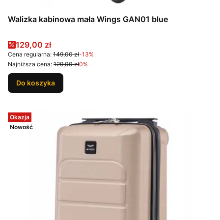
Walizka kabinowa mała Wings GAN01 blue
Cena promocyjna
129,00 zł
Cena regularna:
149,00 zł
-13%
Najniższa cena:
129,00 zł
0%
Do koszyka
Okazja
Nowość