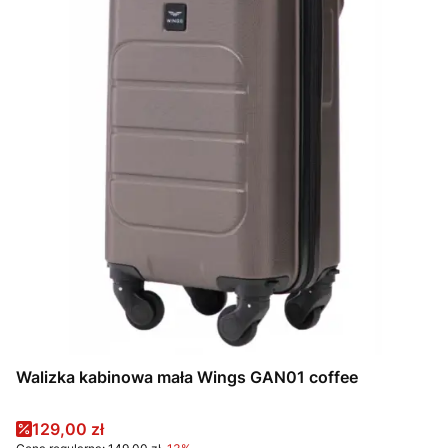
Walizka kabinowa mała Wings GAN01 coffee
Cena promocyjna
129,00 zł