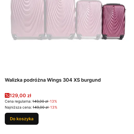
Walizka podróżna Wings 304 XS burgund
Cena promocyjna
129,00 zł
Cena regularna:
149,00 zł
-13%
Najniższa cena:
149,00 zł
-13%
Do koszyka