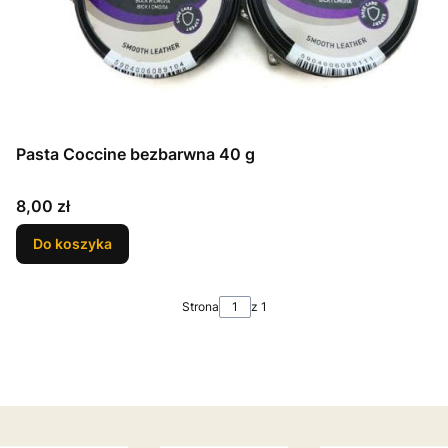
Pasta Coccine bezbarwna 40 g
Cena
8,00 zł
Do koszyka
Strona
z 1