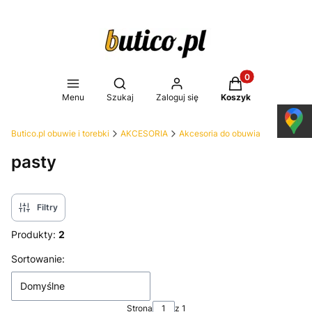
Produkty w koszy
Otwórz wyszukiwarkę
Menu
Szukaj
Zaloguj się
Koszyk
Butico.pl obuwie i torebki
AKCESORIA
Akcesoria do obuwia
pasty
Filtry
Produkty:
2
Lista produktów
Sortowanie:
Domyślne
Strona
z 1