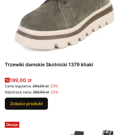
Trzewiki damskie Skotnicki 1379 khaki
Cena promocyjna
199,00 zł
Cena regularna:
259,00 zł
-23%
Najniższa cena:
259,00 zł
-23%
Zobacz produkt
Okazja