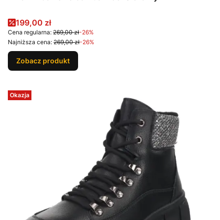
Cena promocyjna
199,00 zł
Cena regularna:
269,00 zł
-26%
Najniższa cena:
269,00 zł
-26%
Zobacz produkt
Okazja