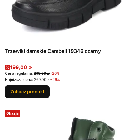
Trzewiki damskie Cambell 19346 czarny
Cena promocyjna
199,00 zł
Cena regularna:
269,00 zł
-26%
Najniższa cena:
269,00 zł
-26%
Zobacz produkt
Okazja