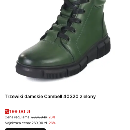
Trzewiki damskie Cambell 40320 zielony
Cena promocyjna
199,00 zł
Cena regularna:
269,00 zł
-26%
Najniższa cena:
269,00 zł
-26%