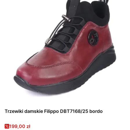
Trzewiki damskie Filippo DBT7168/25 bordo
Cena promocyjna
199,00 zł