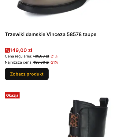
Trzewiki damskie Vinceza 58578 taupe
Cena promocyjna
149,00 zł
Cena regularna:
189,00 zł
-21%
Najniższa cena:
189,00 zł
-21%
Zobacz produkt
Okazja