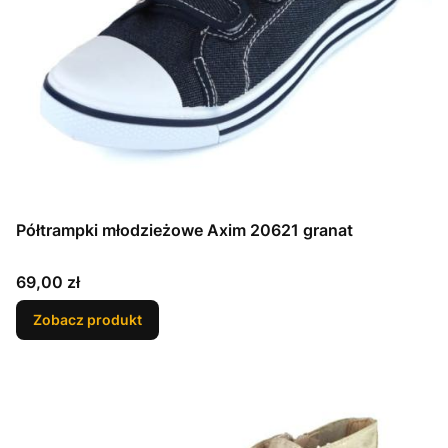
Półtrampki młodzieżowe Axim 20621 granat
Cena
69,00 zł
Zobacz produkt