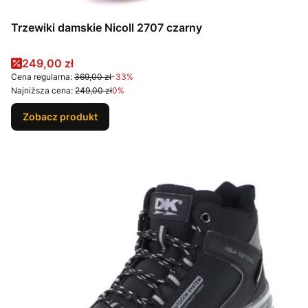
Trzewiki damskie Nicoll 2707 czarny
Cena promocyjna
249,00 zł
Cena regularna:
369,00 zł
-33%
Najniższa cena:
249,00 zł
0%
Zobacz produkt