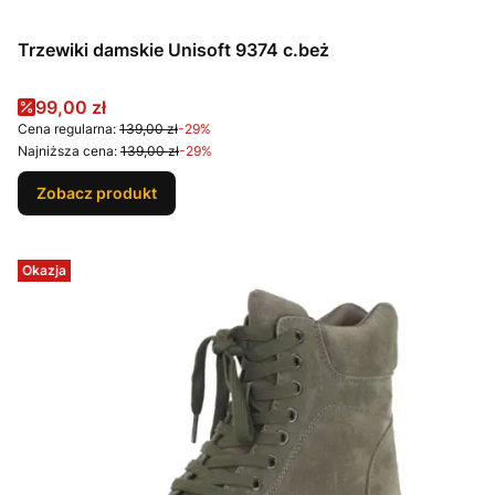
Trzewiki damskie Unisoft 9374 c.beż
Cena promocyjna
99,00 zł
Cena regularna:
139,00 zł
-29%
Najniższa cena:
139,00 zł
-29%
Zobacz produkt
Okazja