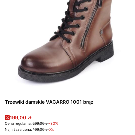
Trzewiki damskie VACARRO 1001 brąz
Cena promocyjna
199,00 zł
Cena regularna:
299,00 zł
-33%
Najniższa cena:
199,00 zł
0%