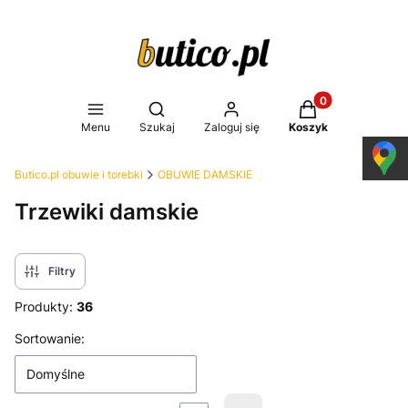
Produkty w koszy
Otwórz wyszukiwarkę
Menu
Szukaj
Zaloguj się
Koszyk
Butico.pl obuwie i torebki
OBUWIE DAMSKIE
Trzewiki damskie
Filtry
Produkty:
36
Lista produktów
Sortowanie:
Domyślne