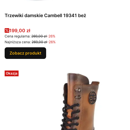
Trzewiki damskie Cambell 19341 beż
Cena promocyjna
199,00 zł
Cena regularna:
269,00 zł
-26%
Najniższa cena:
269,00 zł
-26%
Zobacz produkt
Okazja