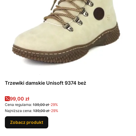
Trzewiki damskie Unisoft 9374 beż
Cena promocyjna
99,00 zł
Cena regularna:
139,00 zł
-29%
Najniższa cena:
139,00 zł
-29%
Zobacz produkt