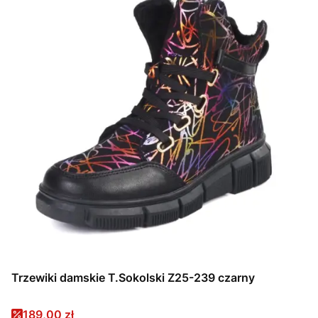
Trzewiki damskie T.Sokolski Z25-239 czarny
Cena promocyjna
189,00 zł