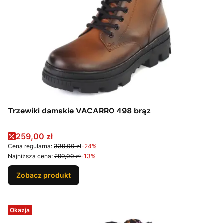
Trzewiki damskie VACARRO 498 brąz
Cena promocyjna
259,00 zł
Cena regularna:
339,00 zł
-24%
Najniższa cena:
299,00 zł
-13%
Zobacz produkt
Okazja