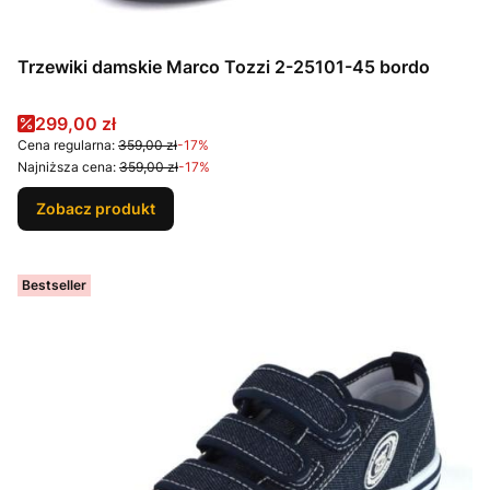
Trzewiki damskie Marco Tozzi 2-25101-45 bordo
Cena promocyjna
299,00 zł
Cena regularna:
359,00 zł
-17%
Najniższa cena:
359,00 zł
-17%
Zobacz produkt
Bestseller