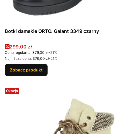
Botki damskie ORTO. Galant 3349 czarny
Cena promocyjna
299,00 zł
Cena regularna:
379,00 zł
-21%
Najniższa cena:
379,00 zł
-21%
Zobacz produkt
Okazja