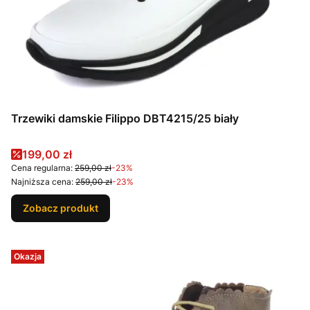
Trzewiki damskie Filippo DBT4215/25 biały
Cena promocyjna
199,00 zł
Cena regularna:
259,00 zł
-23%
Najniższa cena:
259,00 zł
-23%
Zobacz produkt
Okazja