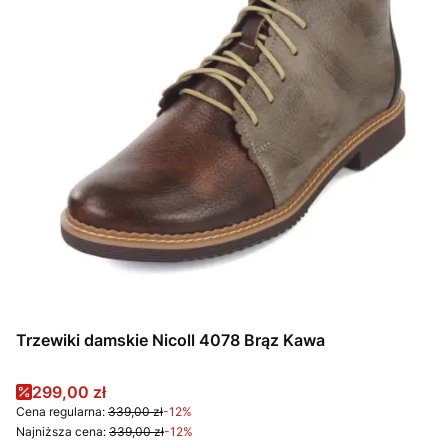
Trzewiki damskie Nicoll 4078 Brąz Kawa
Cena promocyjna
299,00 zł
Cena regularna:
339,00 zł
-12%
Najniższa cena:
339,00 zł
-12%