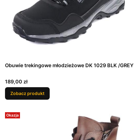
Obuwie trekingowe młodzieżowe DK 1029 BLK /GREY
Cena
189,00 zł
Zobacz produkt
Okazja