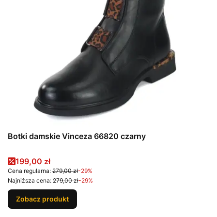
Botki damskie Vinceza 66820 czarny
Cena promocyjna
199,00 zł
Cena regularna:
279,00 zł
-29%
Najniższa cena:
279,00 zł
-29%
Zobacz produkt