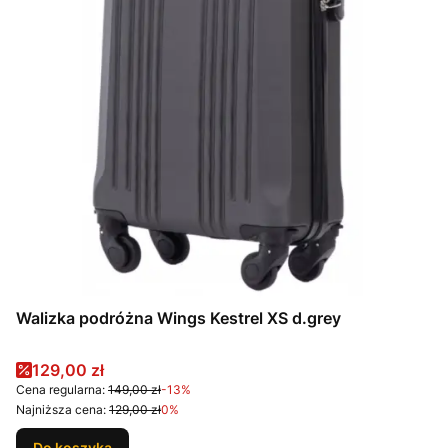
Walizka podróżna Wings Kestrel XS d.grey
Cena promocyjna
129,00 zł
Cena regularna:
149,00 zł
-13%
Najniższa cena:
129,00 zł
0%
Do koszyka