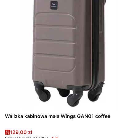
Walizka kabinowa mała Wings GAN01 coffee
Cena promocyjna
129,00 zł