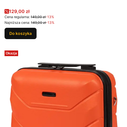
Cena promocyjna
129,00 zł
Cena regularna:
149,00 zł
-13%
Najniższa cena:
149,00 zł
-13%
Do koszyka
Okazja