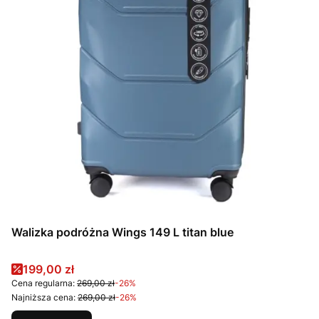
Walizka podróżna Wings 149 L titan blue
Cena promocyjna
199,00 zł
Cena regularna:
269,00 zł
-26%
Najniższa cena:
269,00 zł
-26%