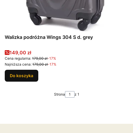
Walizka podróżna Wings 304 S d. grey
Cena promocyjna
149,00 zł
Cena regularna:
179,00 zł
-17%
Najniższa cena:
179,00 zł
-17%
Do koszyka
Strona
z 1