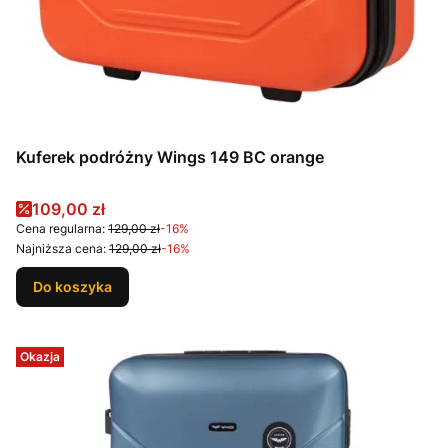
Kuferek podróżny Wings 149 BC orange
Cena promocyjna
109,00 zł
Cena regularna:
129,00 zł
-16%
Najniższa cena:
129,00 zł
-16%
Do koszyka
Okazja