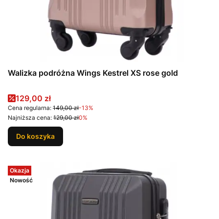
Walizka podróżna Wings Kestrel XS rose gold
Cena promocyjna
129,00 zł
Cena regularna:
149,00 zł
-13%
Najniższa cena:
129,00 zł
0%
Do koszyka
Okazja
Nowość