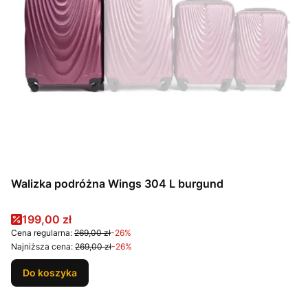
Walizka podróżna Wings 304 L burgund
Cena promocyjna
199,00 zł
Cena regularna:
269,00 zł
-26%
Najniższa cena:
269,00 zł
-26%
Do koszyka