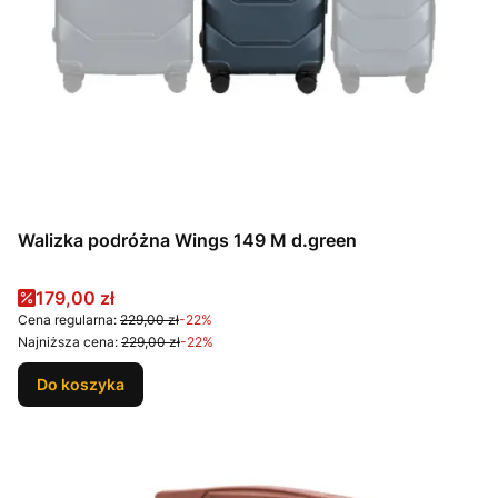
Walizka podróżna Wings 149 M d.green
Cena promocyjna
179,00 zł
Cena regularna:
229,00 zł
-22%
Najniższa cena:
229,00 zł
-22%
Do koszyka