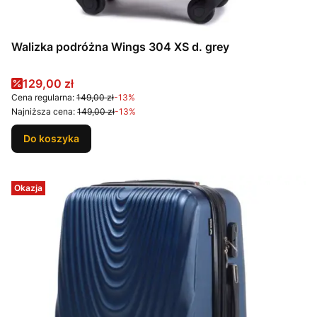
Walizka podróżna Wings 304 XS d. grey
Cena promocyjna
129,00 zł
Cena regularna:
149,00 zł
-13%
Najniższa cena:
149,00 zł
-13%
Do koszyka
Okazja