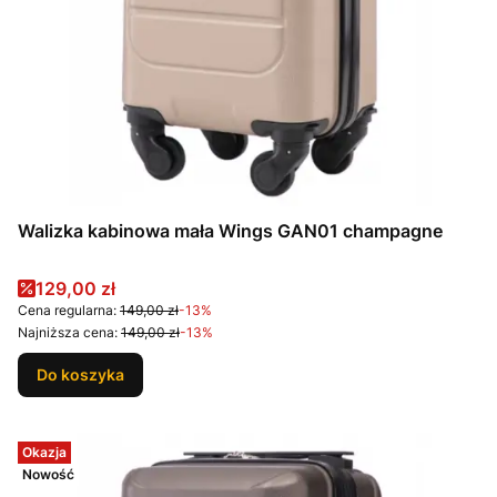
Walizka kabinowa mała Wings GAN01 champagne
Cena promocyjna
129,00 zł
Cena regularna:
149,00 zł
-13%
Najniższa cena:
149,00 zł
-13%
Do koszyka
Okazja
Nowość