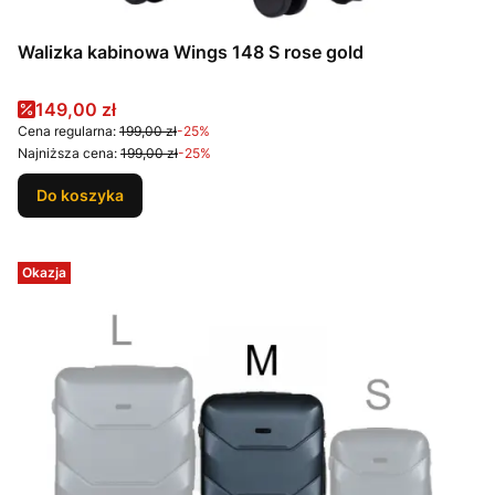
Walizka kabinowa Wings 148 S rose gold
Cena promocyjna
149,00 zł
Cena regularna:
199,00 zł
-25%
Najniższa cena:
199,00 zł
-25%
Do koszyka
Okazja