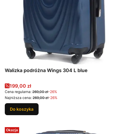
Walizka podróżna Wings 304 L blue
Cena promocyjna
199,00 zł
Cena regularna:
269,00 zł
-26%
Najniższa cena:
269,00 zł
-26%
Do koszyka
Okazja