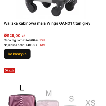
Walizka kabinowa mała Wings GAN01 titan grey
Cena promocyjna
129,00 zł
Cena regularna:
149,00 zł
-13%
Najniższa cena:
149,00 zł
-13%
Do koszyka
Okazja