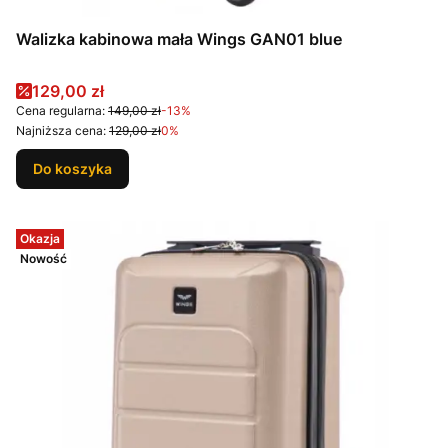
Walizka kabinowa mała Wings GAN01 blue
Cena promocyjna
129,00 zł
Cena regularna:
149,00 zł
-13%
Najniższa cena:
129,00 zł
0%
Do koszyka
Okazja
Nowość