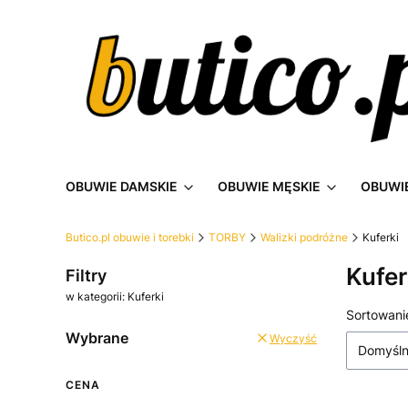
OBUWIE DAMSKIE
OBUWIE MĘSKIE
OBUWIE
Butico.pl obuwie i torebki
TORBY
Walizki podróżne
Kuferki
Kufer
Filtry
w kategorii: Kuferki
Lista
Sortowani
Wybrane
Wyczyść
Domyśl
CENA