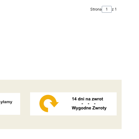
Strona
z 1