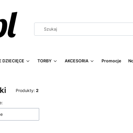
 DZIECIĘCE
TORBY
AKCESORIA
Promocje
N
ki
Produkty:
2
 produktów
e:
ne