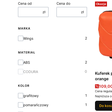
Cena od
Cena do
Okazja
zł
zł
MARKA
Marka
2
Wings
MATERIAŁ
Materiał
2
ABS
0
CODURA
Kuferek
orange
Cena 
KOLOR
109,00
Cena regula
Kolor
1
grafitowy
Najniższa c
1
pomarańczowy
Do kos