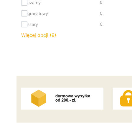
0
czarny
0
granatowy
0
szary
Więcej opcji (9)