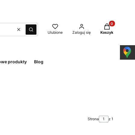
Produkty w kos
Wyczyść
Szukaj
Ulubione
Zaloguj się
Koszyk
owe produkty
Blog
Strona
z 1