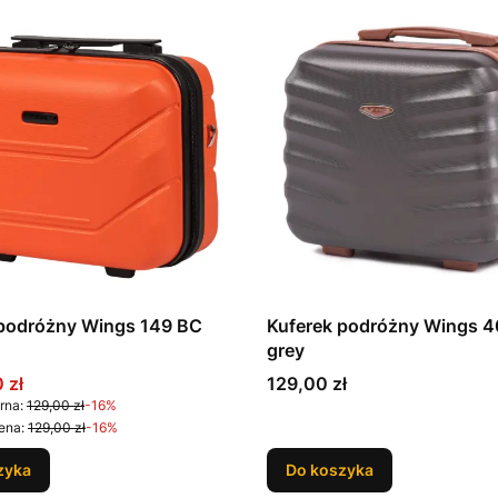
 podróżny Wings 149 BC
Kuferek podróżny Wings 4
grey
promocyjna
Cena
 zł
129,00 zł
rna:
129,00 zł
-16%
ena:
129,00 zł
-16%
zyka
Do koszyka