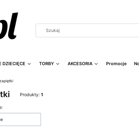
 DZIECIĘCE
TORBY
AKCESORIA
Promocje
N
zapiętki
tki
Produkty:
1
 produktów
e:
ne