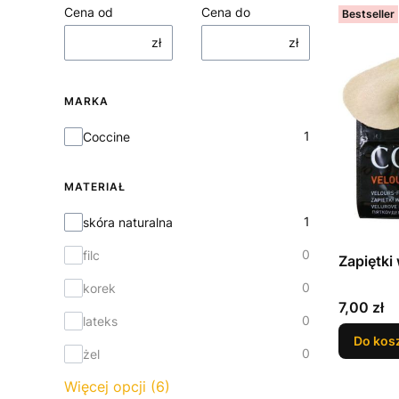
Cena od
Cena do
Bestseller
zł
zł
MARKA
Marka
1
Coccine
MATERIAŁ
Materiał
1
skóra naturalna
0
filc
Zapiętki
0
korek
Cena
7,00 zł
0
lateks
Do kos
0
żel
Więcej opcji (6)