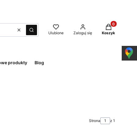
Produkty w kos
Wyczyść
Szukaj
Ulubione
Zaloguj się
Koszyk
owe produkty
Blog
Strona
z 1