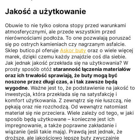
Jakość a użytkowanie
Obuwie to nie tylko osłona stopy przed warunkami
atmosferycznymi, ale przede wszystkim przed
nierównościami podłoża. To one pozwalają poruszać
się po ostrych kamieniach czy nagrzanym asfalcie.
Sklep butico.pl oferuje
Askor buty
oraz o wiele więcej
marek, dzięki czemu każdy znajdzie coś dla siebie.
Jak jednak jakość przekłada się na użytkowania? W
prosty sposób otóż
staranność łączenia materiałów
oraz ich trwałość sprawiają, że buty mogą być
noszone przez długi czas, a i tak zawsze będą
wygodne
. Ważne jest to, że podstawienie na jakość to
inwestycja, która przekłada się na satysfakcję i
komfort użytkowania. Z zewnątrz się nie łuszczą, nie
pękają oraz nie rozchodzą. Od wewnątrz natomiast
materiał się nie przeciera. Wiele zależy od tego, w jaki
sposób będą użytkowane – konieczne jest ich
impregnowanie, a także poprawne zakładanie i
wiązanie (jeśli takie mają). Prawdą jest jednak, że
droższe, ale jakościowo lepsze buty zwyczajnie