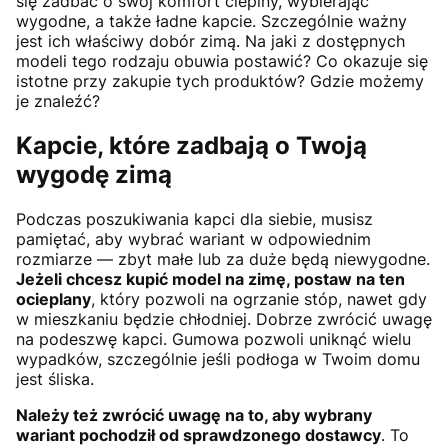
się zadbać o swój komfort cieplny, wybierając
wygodne, a także ładne kapcie. Szczególnie ważny
jest ich właściwy dobór zimą. Na jaki z dostępnych
modeli tego rodzaju obuwia postawić? Co okazuje się
istotne przy zakupie tych produktów? Gdzie możemy
je znaleźć?
Kapcie, które zadbają o Twoją
wygodę zimą
Podczas poszukiwania kapci dla siebie, musisz
pamiętać, aby wybrać wariant w odpowiednim
rozmiarze — zbyt małe lub za duże będą niewygodne.
Jeżeli chcesz kupić model na zimę, postaw na ten
ocieplany
, który pozwoli na ogrzanie stóp, nawet gdy
w mieszkaniu będzie chłodniej. Dobrze zwrócić uwagę
na podeszwę kapci. Gumowa pozwoli uniknąć wielu
wypadków, szczególnie jeśli podłoga w Twoim domu
jest śliska.
Należy też zwrócić uwagę na to, aby wybrany
wariant pochodził od sprawdzonego dostawcy
. To