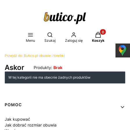
Produkty w koszy
Otwórz wyszukiwarkę
Menu
Szukaj
Zaloguj się
Koszyk
Przejdź do:
Butico.pl obuwie i torebki
Askor
Produkty:
Brak
Lista produktów
W tej kategorii nie ma obecnie żadnych produktów
Linki w stopce
POMOC
Jak kupować
Jak dobrać rozmiar obuwia