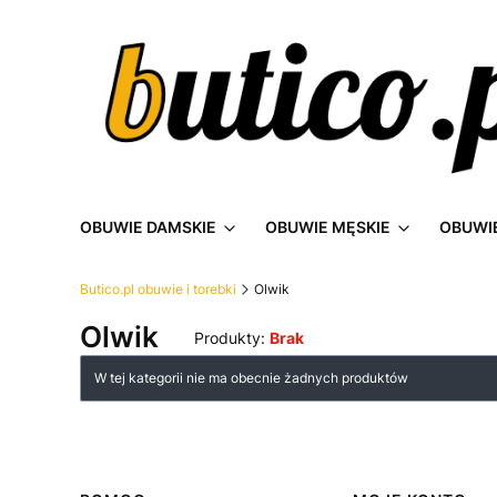
OBUWIE DAMSKIE
OBUWIE MĘSKIE
OBUWIE
Butico.pl obuwie i torebki
Olwik
Olwik
Produkty:
Brak
Lista produktów
W tej kategorii nie ma obecnie żadnych produktów