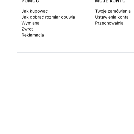
Linki w stopce
POMOC
MOJE KONTO
Jak kupować
Twoje zamówienia
Jak dobrać rozmiar obuwia
Ustawienia konta
Wymiana
Przechowalnia
Zwrot
Reklamacja