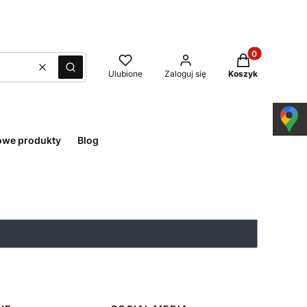
Produkty w kos
Wyczyść
Szukaj
Ulubione
Zaloguj się
Koszyk
owe produkty
Blog