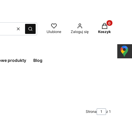
Produkty w kos
Wyczyść
Szukaj
Ulubione
Zaloguj się
Koszyk
owe produkty
Blog
Strona
z 1