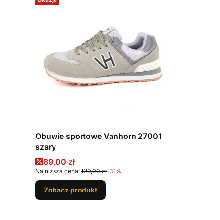
Obuwie sportowe Vanhorn 27001
szary
Cena promocyjna
89,00 zł
Najniższa cena:
129,00 zł
-31%
Zobacz produkt