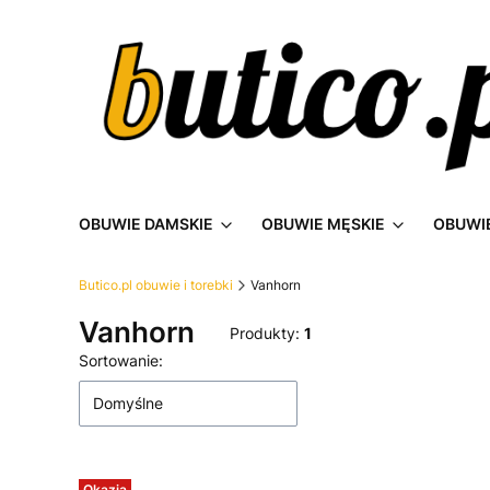
OBUWIE DAMSKIE
OBUWIE MĘSKIE
OBUWIE
Butico.pl obuwie i torebki
Vanhorn
Vanhorn
Produkty:
1
Lista produktów
Sortowanie:
Domyślne
Okazja