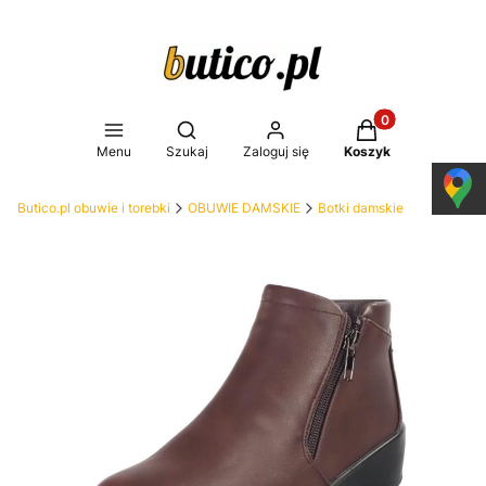
Produkty w koszy
Otwórz wyszukiwarkę
Menu
Szukaj
Zaloguj się
Koszyk
Butico.pl obuwie i torebki
OBUWIE DAMSKIE
Botki damskie