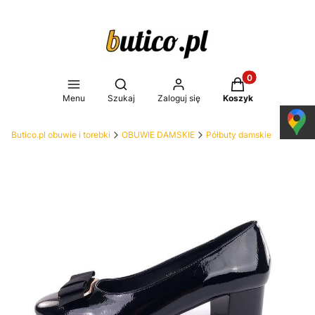
Produkty w koszy
Otwórz wyszukiwarkę
Menu
Szukaj
Zaloguj się
Koszyk
Butico.pl obuwie i torebki
OBUWIE DAMSKIE
Półbuty damskie