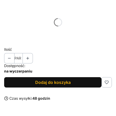
Wybierz wariant produktu:
Poszczególne warianty mogą różnić się ceną
*
Rozmiar
Wybierz
Ilość
PAR
Dostępność:
na wyczerpaniu
Dodaj do koszyka
Czas wysyłki:
48 godzin