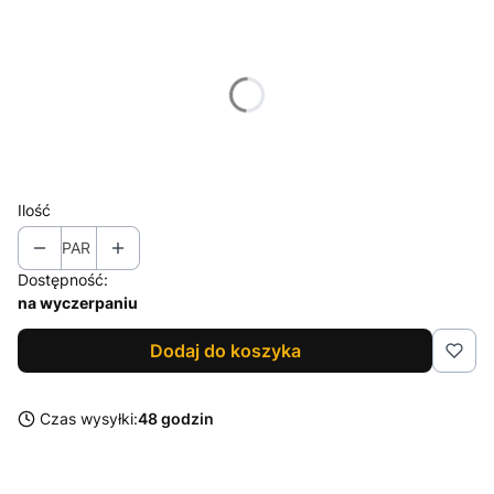
Wybierz wariant produktu:
Poszczególne warianty mogą różnić się ceną
*
Rozmiar
Wybierz
Ilość
PAR
Dostępność:
na wyczerpaniu
Dodaj do koszyka
Czas wysyłki:
48 godzin