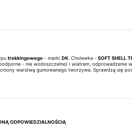
typu
trekkingowego
- marki
DK
. Cholewka -
SOFT SHELL 
porne - nie wodoszczelne) i wiatrem, odprowadzenie wil
cniony warstwą gumowanego tworzywa. Sprawdzą się pod
ZONĄ ODPOWIEDZIALNOŚCIĄ