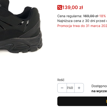
139,00 zł
Cena regularna:
169,00 zł
-18%
Najniższa cena z 30 dni przed 
Promocja trwa do 31 marca 20
Wybierz wariant produktu:
Poszczególne warianty mogą ró
*
Rozmiar
Wybierz
Ilość
Dostępno
PAR
na wycze