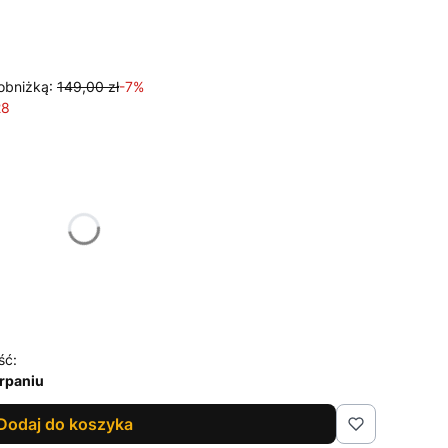
obniżką:
149,00 zł
-7%
28
żnić się ceną
ść:
rpaniu
Dodaj do koszyka