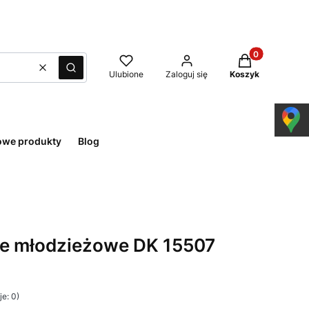
Produkty w kos
Wyczyść
Szukaj
Ulubione
Zaloguj się
Koszyk
owe produkty
Blog
e młodzieżowe DK 15507
e: 0)