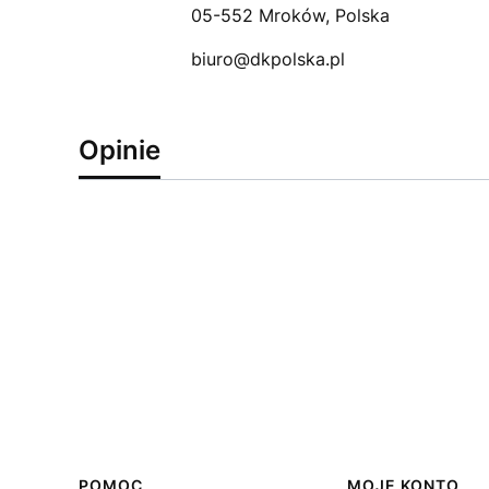
05-552 Mroków, Polska
biuro@dkpolska.pl
Opinie
POMOC
MOJE KONTO