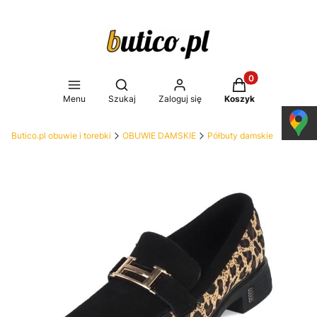
Produkty w koszy
Otwórz wyszukiwarkę
Menu
Szukaj
Zaloguj się
Koszyk
Butico.pl obuwie i torebki
OBUWIE DAMSKIE
Półbuty damskie