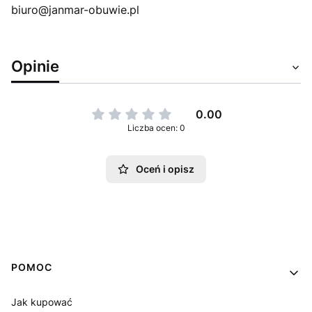
biuro@janmar-obuwie.pl
Opinie
0.00
Liczba ocen: 0
Oceń i opisz
Linki w stopce
POMOC
Jak kupować