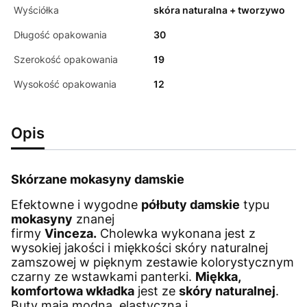
Wyściółka
skóra naturalna + tworzywo
Długość opakowania
30
Szerokość opakowania
19
Wysokość opakowania
12
Opis
Skórzane mokasyny damskie
Efektowne i wygodne
półbuty damskie
typu
mokasyny
znanej
firmy
Vinceza.
Cholewka wykonana jest z
wysokiej jakości i miękkości skóry naturalnej
zamszowej w pięknym zestawie kolorystycznym
czarny ze wstawkami panterki.
Miękka,
komfortowa wkładka
jest ze
skóry naturalnej
.
Buty mają modną, elastyczną i