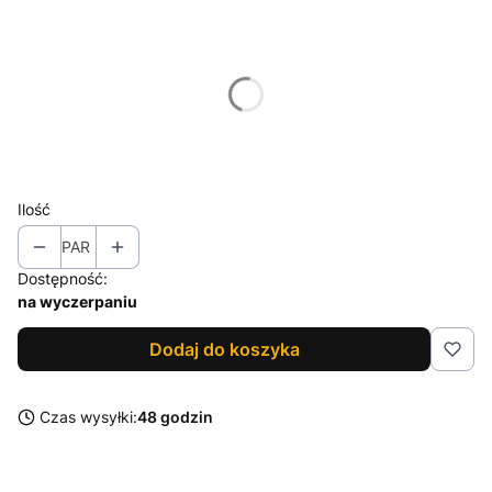
Wybierz wariant produktu:
Poszczególne warianty mogą różnić się ceną
*
Rozmiar
Wybierz
Ilość
PAR
Dostępność:
na wyczerpaniu
Dodaj do koszyka
Czas wysyłki:
48 godzin