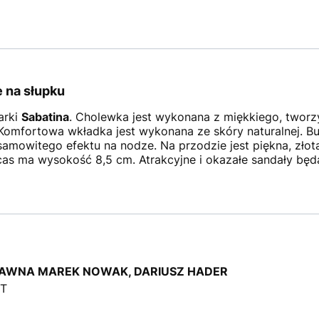
e na słupku
rki
Sabatina
. Cholewka jest wykonana z miękkiego, tworzy
 Komfortowa wkładka jest wykonana ze skóry naturalnej. B
samowitego efektu na nodze. Na przodzie jest piękna, zło
 ma wysokość 8,5 cm. Atrakcyjne i okazałe sandały będą o
JAWNA MAREK NOWAK, DARIUSZ HADER
2T