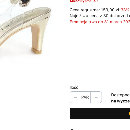
Cena regularna:
159,00 zł
-38%
Najniższa cena z 30 dni przed 
Promocja trwa do 31 marca 20
Wybierz wariant produktu:
Poszczególne warianty mogą ró
*
Rozmiar
Wybierz
Ilość
Dostępno
PAR
na wycze