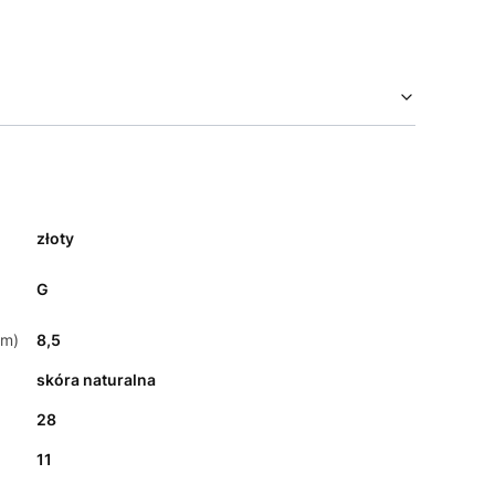
złoty
G
cm)
8,5
skóra naturalna
28
11