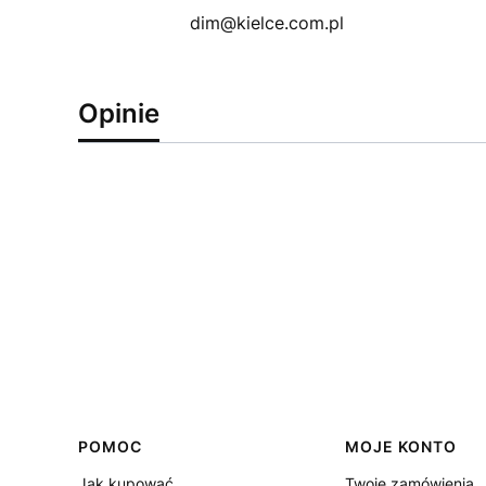
dim@kielce.com.pl
Opinie
Linki w stopce
POMOC
MOJE KONTO
Jak kupować
Twoje zamówienia