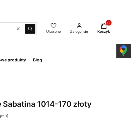
Produkty w kos
Wyczyść
Szukaj
Ulubione
Zaloguj się
Koszyk
owe produkty
Blog
 Sabatina 1014-170 złoty
e: 0)