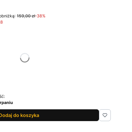
obniżką:
159,00 zł
-38%
28
żnić się ceną
ść:
rpaniu
Dodaj do koszyka