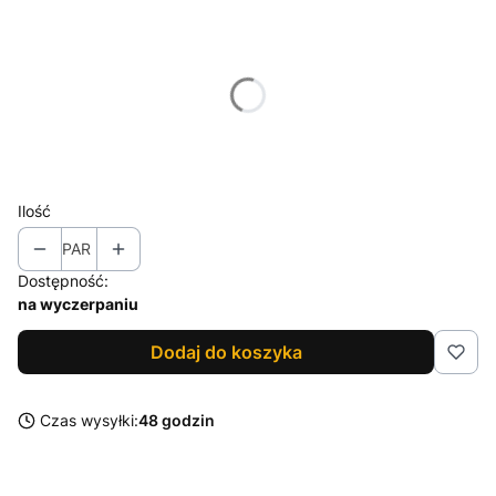
Wybierz wariant produktu:
Poszczególne warianty mogą różnić się ceną
*
Rozmiar
Wybierz
Ilość
PAR
Dostępność:
na wyczerpaniu
Dodaj do koszyka
Czas wysyłki:
48 godzin