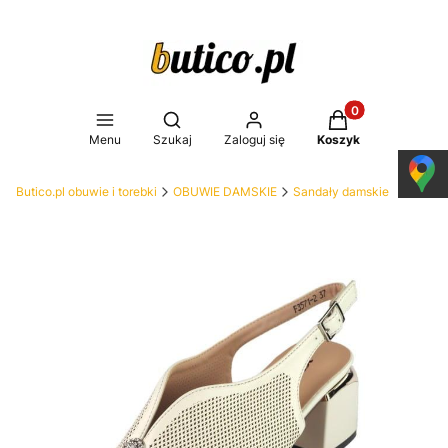
Produkty w koszy
Otwórz wyszukiwarkę
Menu
Szukaj
Zaloguj się
Koszyk
Butico.pl obuwie i torebki
OBUWIE DAMSKIE
Sandały damskie