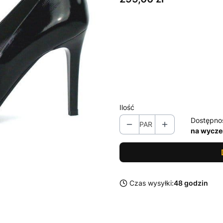
Wybierz wariant produktu:
Poszczególne warianty mogą ró
*
Rozmiar
Wybierz
Ilość
Dostępno
PAR
na wycze
Czas wysyłki:
48 godzin