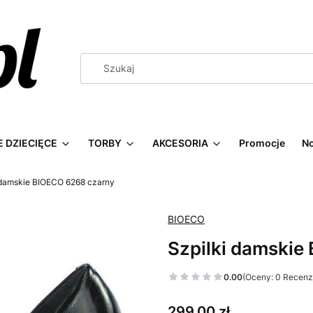
 DZIECIĘCE
TORBY
AKCESORIA
Promocje
N
 damskie BIOECO 6268 czarny
BIOECO
Szpilki damskie
0.00
(Oceny: 0 Recenzj
Cena
299,00 zł