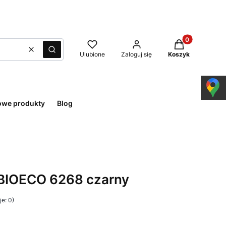
Produkty w kos
Wyczyść
Szukaj
Ulubione
Zaloguj się
Koszyk
owe produkty
Blog
 BIOECO 6268 czarny
e: 0)