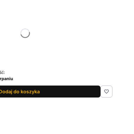
żnić się ceną
ść:
rpaniu
Dodaj do koszyka