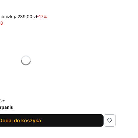
obniżką:
239,00 zł
-17%
28
żnić się ceną
ść:
rpaniu
Dodaj do koszyka