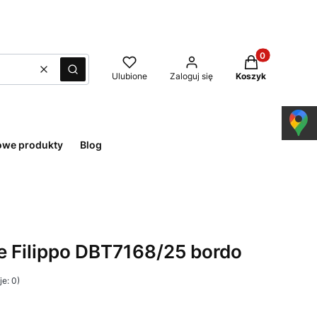
Produkty w kos
Wyczyść
Szukaj
Ulubione
Zaloguj się
Koszyk
owe produkty
Blog
e Filippo DBT7168/25 bordo
e: 0)