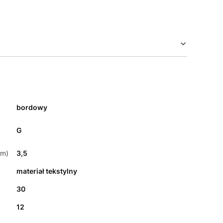
bordowy
G
cm)
3,5
materiał tekstylny
30
12