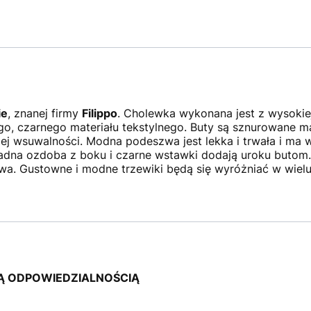
ie
, znanej firmy
Filippo
. Cholewka wykonana jest z wysokiej 
o, czarnego materiału tekstylnego. Buty są sznurowane ma
ej wsuwalności. Modna podeszwa jest lekka i trwała i ma 
Ładna ozdoba z boku i czarne wstawki dodają uroku butom
wa. Gustowne i modne trzewiki będą się wyróżniać w wiel
Ą ODPOWIEDZIALNOŚCIĄ