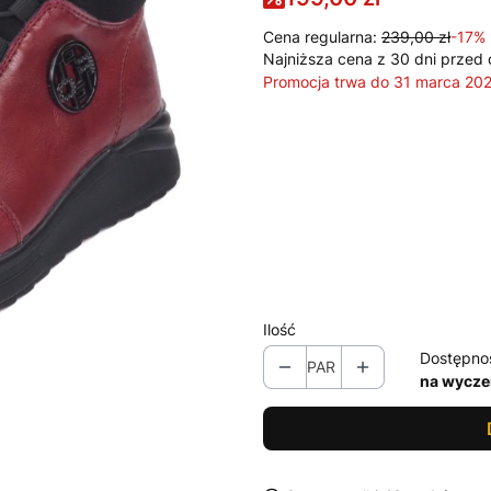
Cena regularna:
239,00 zł
-17%
Najniższa cena z 30 dni przed 
Promocja trwa do 31 marca 20
Wybierz wariant produktu:
Poszczególne warianty mogą ró
*
Rozmiar
Wybierz
Ilość
Dostępno
PAR
na wycze