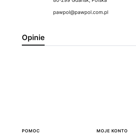
80-299 Gdańsk, Polska
pawpol@pawpol.com.pl
Opinie
Linki w stopce
POMOC
MOJE KONTO