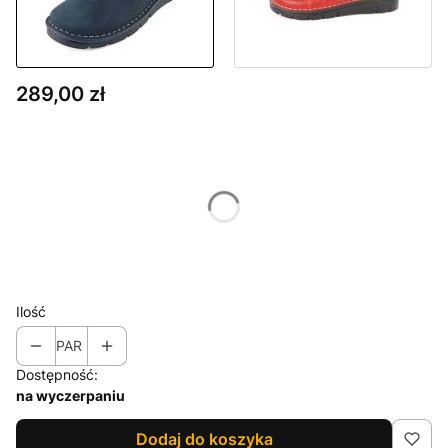
Cena
289,00 zł
Wybierz wariant produktu:
Poszczególne warianty mogą różnić się ceną
*
Rozmiar
Wybierz
Ilość
PAR
Dostępność:
na wyczerpaniu
Dodaj do koszyka