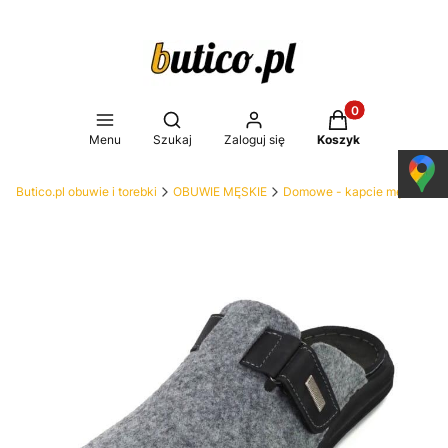
Produkty w koszy
Otwórz wyszukiwarkę
Menu
Szukaj
Zaloguj się
Koszyk
Butico.pl obuwie i torebki
OBUWIE MĘSKIE
Domowe - kapcie męskie