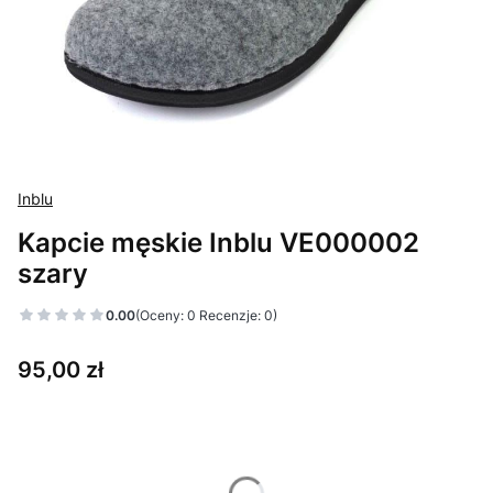
Inblu
Kapcie męskie Inblu VE000002
szary
0.00
(Oceny: 0 Recenzje: 0)
Cena
95,00 zł
Wybierz wariant produktu:
Poszczególne warianty mogą różnić się ceną