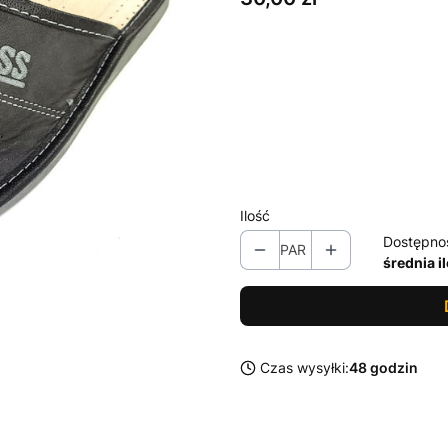
Wybierz wariant produktu:
Poszczególne warianty mogą ró
*
Rozmiar
Wybierz
Ilość
Dostępno
PAR
średnia i
Czas wysyłki:
48 godzin