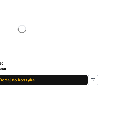
żnić się ceną
ść:
lość
Dodaj do koszyka