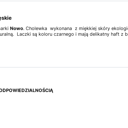
ęskie
marki
Nowo
. Cholewka wykonana z miękkiej skóry ekologi
ralną. Laczki są koloru czarnego i mają delikatny haft z 
ODPOWIEDZIALNOŚCIĄ