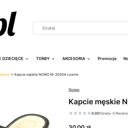
 DZIECIĘCE
TORBY
AKCESORIA
Promocje
N
męskie
Kapcie męskie NOWO M-2040A czarne
Nowo
Kapcie męskie 
0.00
(Oceny: 0 Recenzj
Cena
30,00 zł