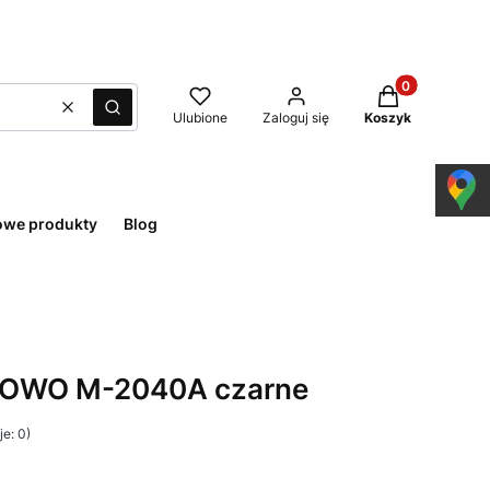
Produkty w kos
Wyczyść
Szukaj
Ulubione
Zaloguj się
Koszyk
owe produkty
Blog
NOWO M-2040A czarne
e: 0)