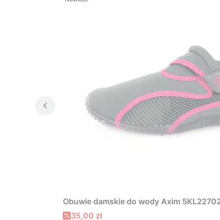
Obuwie damskie do wody Axim 5KL22702
Cena promocyjna
35,00 zł