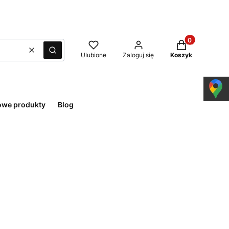
Produkty w kos
Wyczyść
Szukaj
Ulubione
Zaloguj się
Koszyk
owe produkty
Blog