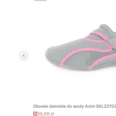
Obuwie damskie do wody Axim 5KL22702
Cena promocyjna
35,00 zł