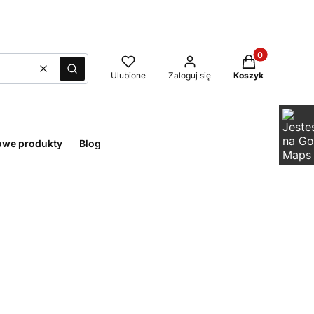
Produkty w kos
Wyczyść
Szukaj
Ulubione
Zaloguj się
Koszyk
owe produkty
Blog