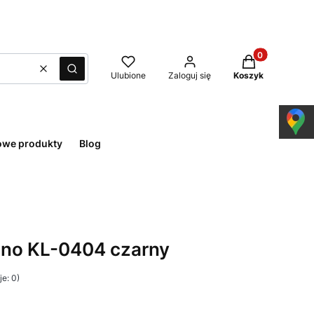
Produkty w kos
Wyczyść
Szukaj
Ulubione
Zaloguj się
Koszyk
owe produkty
Blog
ano KL-0404 czarny
e: 0)