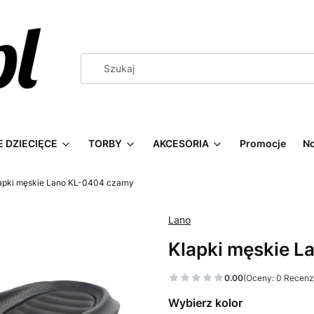
 DZIECIĘCE
TORBY
AKCESORIA
Promocje
N
apki męskie Lano KL-0404 czarny
Lano
Klapki męskie L
0.00
(Oceny: 0 Recenzj
Wybierz kolor