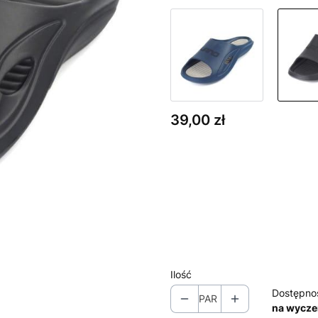
Cena
39,00 zł
Wybierz wariant produktu:
Poszczególne warianty mogą ró
*
Rozmiar
Wybierz
Ilość
Dostępno
PAR
na wycze