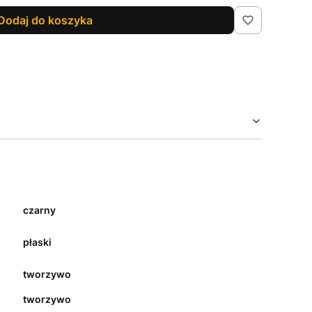
Dodaj do koszyka
czarny
płaski
tworzywo
tworzywo