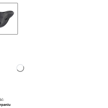
żnić się ceną
ść:
rpaniu