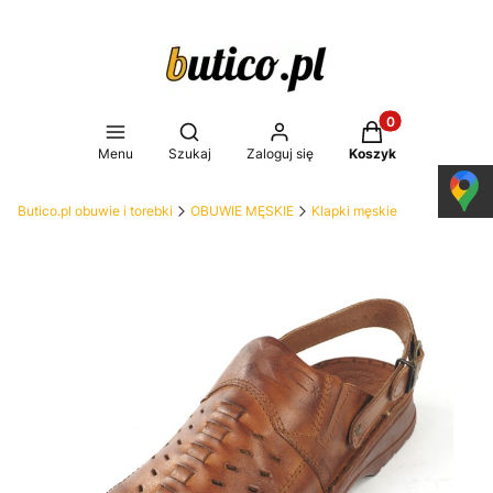
Produkty w koszy
Otwórz wyszukiwarkę
Menu
Szukaj
Zaloguj się
Koszyk
Butico.pl obuwie i torebki
OBUWIE MĘSKIE
Klapki męskie