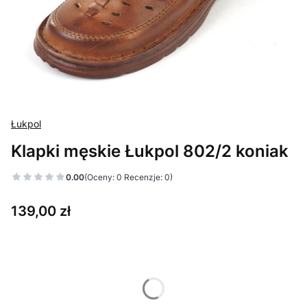
Łukpol
Klapki męskie Łukpol 802/2 koniak
0.00
(Oceny: 0 Recenzje: 0)
Cena
139,00 zł
Wybierz wariant produktu:
Poszczególne warianty mogą różnić się ceną
*
Rozmiar