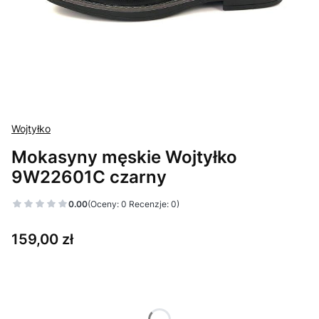
Wojtyłko
Mokasyny męskie Wojtyłko
9W22601C czarny
0.00
(Oceny: 0 Recenzje: 0)
Cena
159,00 zł
Wybierz wariant produktu:
Poszczególne warianty mogą różnić się ceną