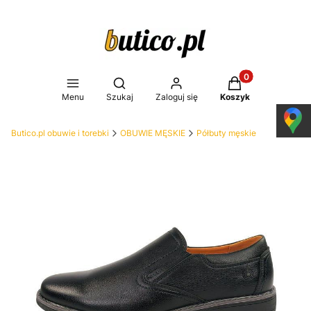
Produkty w koszy
Otwórz wyszukiwarkę
Menu
Szukaj
Zaloguj się
Koszyk
Butico.pl obuwie i torebki
OBUWIE MĘSKIE
Półbuty męskie