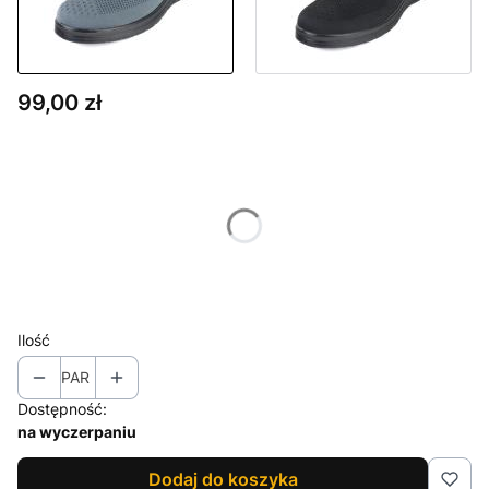
Cena
99,00 zł
Wybierz wariant produktu:
Poszczególne warianty mogą różnić się ceną
*
Rozmiar
Wybierz
Ilość
PAR
Dostępność:
na wyczerpaniu
Dodaj do koszyka