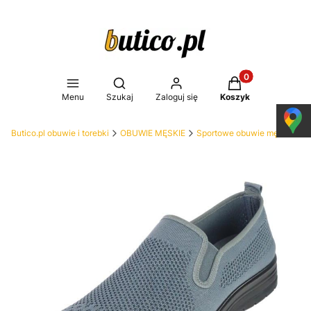
Produkty w koszy
Otwórz wyszukiwarkę
Menu
Szukaj
Zaloguj się
Koszyk
Butico.pl obuwie i torebki
OBUWIE MĘSKIE
Sportowe obuwie męskie