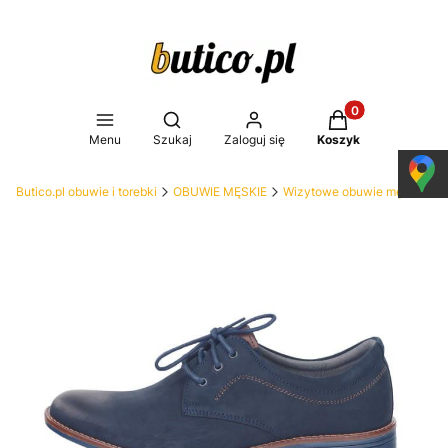
Produkty w koszy
Otwórz wyszukiwarkę
Menu
Szukaj
Zaloguj się
Koszyk
Butico.pl obuwie i torebki
OBUWIE MĘSKIE
Wizytowe obuwie męskie