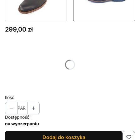
Cena
299,00 zł
Wybierz wariant produktu:
Poszczególne warianty mogą różnić się ceną
*
Rozmiar
Wybierz
Ilość
PAR
Dostępność:
na wyczerpaniu
Dodaj do koszyka