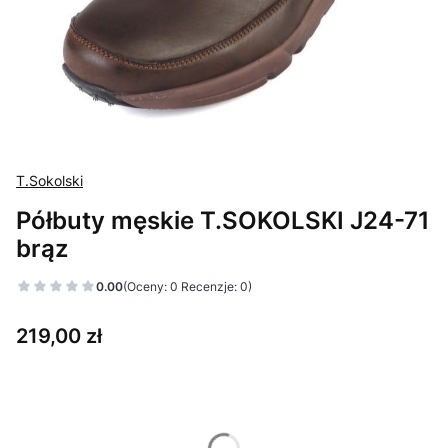
T.Sokolski
Półbuty męskie T.SOKOLSKI J24-71
brąz
0.00
(Oceny: 0 Recenzje: 0)
Cena
219,00 zł
Wybierz wariant produktu:
Poszczególne warianty mogą różnić się ceną