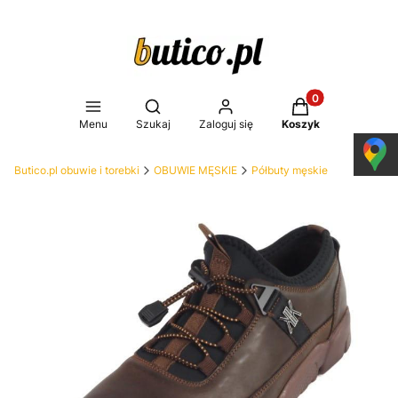
Produkty w koszy
Otwórz wyszukiwarkę
Menu
Szukaj
Zaloguj się
Koszyk
Butico.pl obuwie i torebki
OBUWIE MĘSKIE
Półbuty męskie