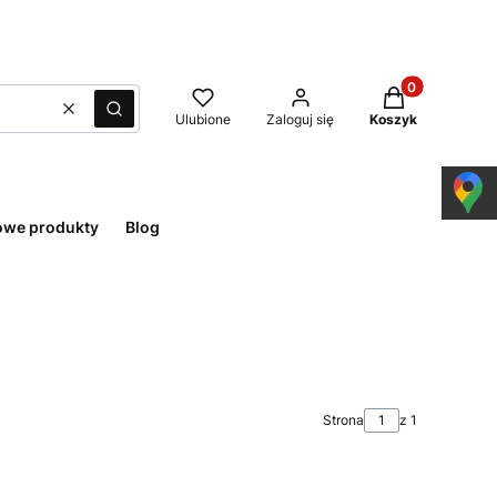
Produkty w kos
Wyczyść
Szukaj
Ulubione
Zaloguj się
Koszyk
owe produkty
Blog
Strona
z 1