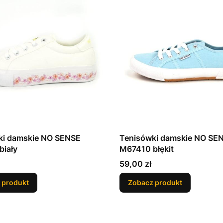
ki damskie NO SENSE
Tenisówki damskie NO SE
biały
M67410 błękit
Cena
59,00 zł
 produkt
Zobacz produkt