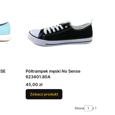
NSE
Półtrampek męski No Sense
623401.80A
Cena
45,00 zł
Zobacz produkt
Strona
z 1