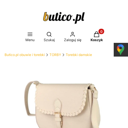
Produkty w koszy
Otwórz wyszukiwarkę
Menu
Szukaj
Zaloguj się
Koszyk
Butico.pl obuwie i torebki
TORBY
Torebki damskie