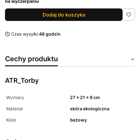
na wyczerpaniu
Dodaj do koszyka
Czas wysyłki:
48 godzin
Cechy produktu
ATR_Torby
Wymiary
27 x 21 x 9 cm
Materiał
skóra ekologiczna
Kolor
beżowy