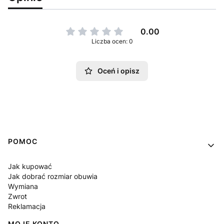
0.00
Liczba ocen: 0
Oceń i opisz
Linki w stopce
POMOC
Jak kupować
Jak dobrać rozmiar obuwia
Wymiana
Zwrot
Reklamacja
MOJE KONTO