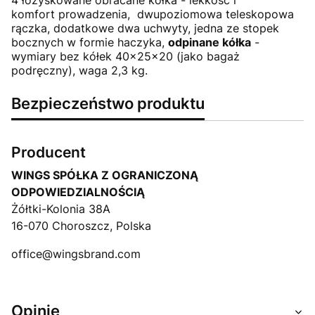
4 łożyskowane obracane kółka - lekkość i
komfort prowadzenia, dwupoziomowa teleskopowa
rączka, dodatkowe dwa uchwyty, jedna ze stopek
bocznych w formie haczyka,
odpinane kółka
-
wymiary bez kółek 40x25x20 (jako bagaż
podręczny), waga 2,3 kg.
Bezpieczeństwo produktu
Producent
WINGS SPÓŁKA Z OGRANICZONĄ
ODPOWIEDZIALNOŚCIĄ
Żółtki-Kolonia 38A
16-070 Choroszcz, Polska
office@wingsbrand.com
Opinie