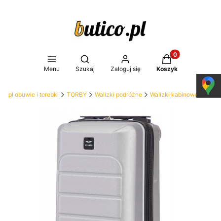
Produkty w koszy
Otwórz wyszukiwarkę
Menu
Szukaj
Zaloguj się
Koszyk
co.pl obuwie i torebki
TORBY
Walizki podróżne
Walizki kabinowe małe