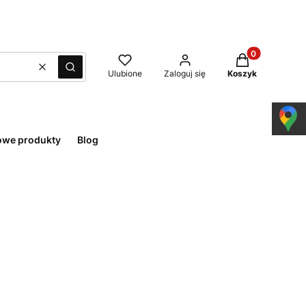
Produkty w kos
Wyczyść
Szukaj
Ulubione
Zaloguj się
Koszyk
owe produkty
Blog