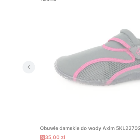
Obuwie damskie do wody Axim 5KL22702
Cena promocyjna
35,00 zł