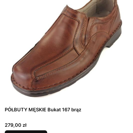
PÓŁBUTY MĘSKIE Bukat 167 brąz
Cena
279,00 zł