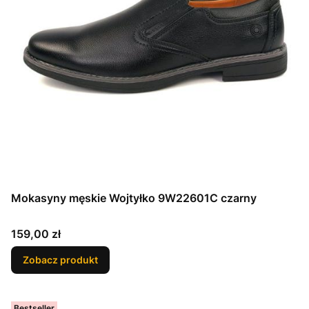
Mokasyny męskie Wojtyłko 9W22601C czarny
Cena
159,00 zł
Zobacz produkt
Bestseller