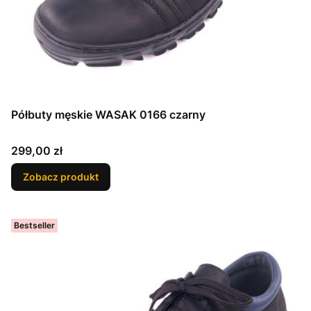
Półbuty męskie WASAK 0166 czarny
Cena
299,00 zł
Zobacz produkt
Bestseller