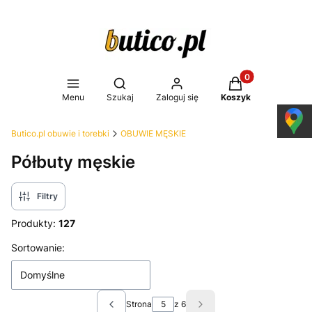
Produkty w koszy
Otwórz wyszukiwarkę
Menu
Szukaj
Zaloguj się
Koszyk
Butico.pl obuwie i torebki
OBUWIE MĘSKIE
Półbuty męskie
Filtry
Produkty:
127
Lista produktów
Sortowanie:
Domyślne
Strona
z 6
Poprzednie produkty
Następne produkty