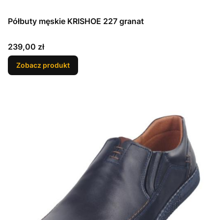
Półbuty męskie KRISHOE 227 granat
Cena
239,00 zł
Zobacz produkt